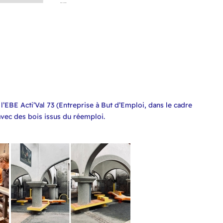
 l’EBE Acti’Val 73 (Entreprise à But d’Emploi, dans le cadre
avec des bois issus du réemploi.