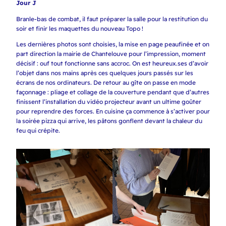
Jour J
Branle-bas de combat, il faut préparer la salle pour la restitution du
soir et finir les maquettes du nouveau Topo !
Les dernières photos sont choisies, la mise en page peaufinée et on
part direction la mairie de Chantelouve pour l’impression, moment
décisif : ouf tout fonctionne sans accroc. On est heureux.ses d’avoir
l’objet dans nos mains après ces quelques jours passés sur les
écrans de nos ordinateurs. De retour au gîte on passe en mode
façonnage : pliage et collage de la couverture pendant que d’autres
finissent l’installation du vidéo projecteur avant un ultime goûter
pour reprendre des forces. En cuisine ça commence à s’activer pour
la soirée pizza qui arrive, les pâtons gonflent devant la chaleur du
feu qui crépite.